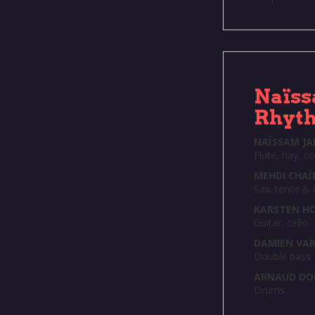
Naïss
Rhyth
NAÏSSAM JA
Flute, nay, c
MEHDI CHAÏ
Sax. tenor & 
KARSTEN H
Guitar, cello
DAMIEN VA
Double bass
ARNAUD DO
Drums