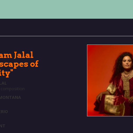
am Jalal
scapes of
ity"
LAL
, composition
 MONTANA
ERIO
NT