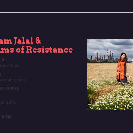
am Jalal &
ms of Resistance
LAL
omposition
B
soprano, perc.
OCHAPFEL
RAILLON
LMEN