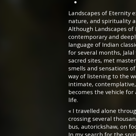
Landscapes of Eternity 
nature, and spirituality 
Although Landscapes of 
contemporary and deeply 
language of Indian classi
for several months, Jal
sacred sites, met maste
smells and sensations of 
way of listening to the 
intimate, contemplative,
becomes the vehicle for 
life.
«
I travelled alone thro
crossing several thousan
bus, autorickshaw, on foo
In my search for the spir