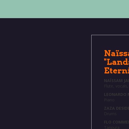
Naïss
"Land
Etern
NAÏSSAM JA
Flute, vocals
LEONARDO
Piano
ZAZA DESID
Drums
FLO COMME
Tanpura