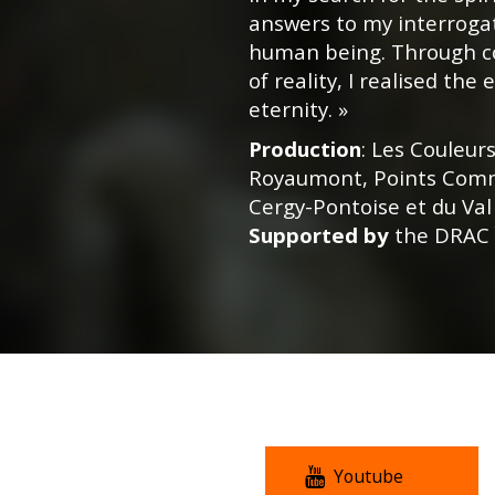
answers to my interroga
human being. Through co
of reality, I realised t
eternity. »
Production
: Les Couleur
Royaumont, Points Comm
Cergy-Pontoise et du Val 
Supported by
the DRAC 
Youtube