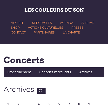
LES COULEURS DU SON
ACCUEIL
SPECTACLES
AGENDA
ALBUMS
SHOP
ACTIONS CULTURELLES
PRESSE
CONTACT
PARTENAIRES
LA CHARTE
Concerts
Prochainement
Concerts marquants
Archives
Archives
794
1
2
3
4
5
6
7
8
9