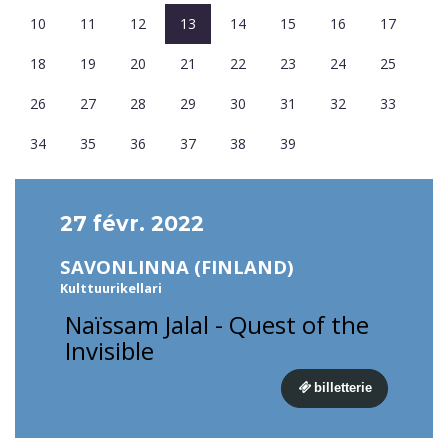
10
11
12
13
14
15
16
17
18
19
20
21
22
23
24
25
26
27
28
29
30
31
32
33
34
35
36
37
38
39
27 févr. 2022
SAVONLINNA (FINLAND)
Kulttuurikellari
Naïssam Jalal - Quest of the
Invisible
billetterie