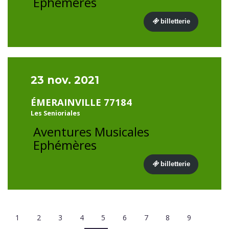
Ephémères
billetterie
23 nov. 2021
ÉMERAINVILLE 77184
Les Senioriales
Aventures Musicales
Ephémères
billetterie
1
2
3
4
5
6
7
8
9