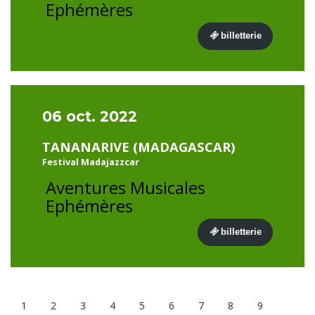
Ephémères
billetterie
06 oct. 2022
TANANARIVE (MADAGASCAR)
Festival Madajazzcar
Aventures Musicales
Ephémères
billetterie
1
2
3
4
5
6
7
8
9