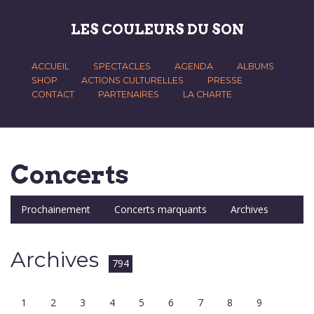
LES COULEURS DU SON
ACCUEIL
SPECTACLES
AGENDA
ALBUMS
SHOP
ACTIONS CULTURELLES
PRESSE
CONTACT
PARTENAIRES
LA CHARTE
Concerts
Prochainement
Concerts marquants
Archives
Archives
794
1
2
3
4
5
6
7
8
9